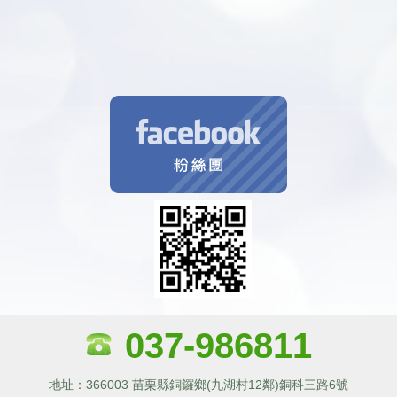
037-986811
地址：366003 苗栗縣銅鑼鄉(九湖村12鄰)銅科三路6號